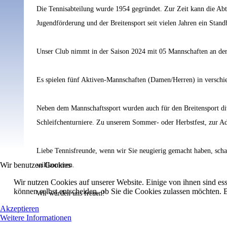
Die Tennisabteilung wurde 1954 gegründet. Zur Zeit kann die Abte
Jugendförderung und der Breitensport seit vielen Jahren ein Stand
Unser Club nimmt in der Saison 2024 mit 05 Mannschaften an der
Es spielen fünf Aktiven-Mannschaften (Damen/Herren) in verschied
Neben dem Mannschaftssport wurden auch für den Breitensport diver
Schleifchenturniere. Zu unserem Sommer- oder Herbstfest, zur A
Liebe Tennisfreunde, wenn wir Sie neugierig gemacht haben, schaue
Wir benutzen Cookies
willkommen.
Wir nutzen Cookies auf unserer Website. Einige von ihnen sind ess
können selbst entscheiden, ob Sie die Cookies zulassen möchten. B
Wir würden uns freuen!
Akzeptieren
Weitere Informationen